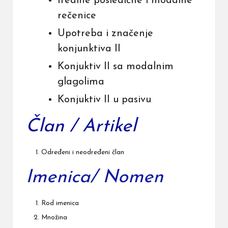
Irealne posledične i modalne
rečenice
Upotreba i značenje
konjunktiva II
Konjuktiv II sa modalnim
glagolima
Konjuktiv II u pasivu
Član / Artikel
Određeni i neodređeni član
Imenica/ Nomen
Rod imenica
Množina