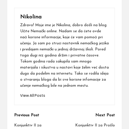
Nikolina
Zdravo! Moje ime je Nikolina, dobro došli na blog
Učite Nemački online. Nadam se da ćete ovde
naći korisne informacije, koje će vam pomoći pri
učenju. Ja sam po struci nastavnik nemačkog jezika
i predajem nemački u jednoj državnoj školi. Pored
toga dugi niz godina držim i privatne časove.
Tokom godina rada sakupila sam mnogo
materijala i iskustva u nastavi koje želim već dosta
dugo da podelim na internetu. Tako se rodila ideja
o stvaranju bloga da bi sve korisne infomacije za
učenje nemačkog bile na jednom mestu.
View All Posts
Post
Previous Post
Next Post
navigation
Konjunktiv II za
Konjunktiv II za Prošlo