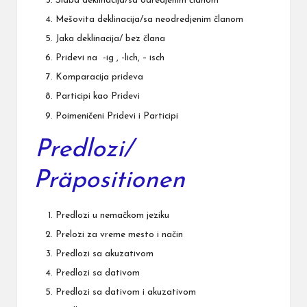
Slaba deklinacija/sa odredjenim članom
Mešovita deklinacija/sa neodredjenim članom
Jaka deklinacija/ bez člana
Pridevi na -ig , -lich, – isch
Komparacija prideva
Participi kao Pridevi
Poimeničeni Pridevi i Participi
Predlozi/
Präpositionen
Predlozi u nemačkom jeziku
Prelozi za vreme mesto i način
Predlozi sa akuzativom
Predlozi sa dativom
Predlozi sa dativom i akuzativom