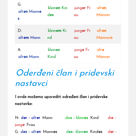
G:
klein
en
Kin
jung
er
Fr
alt
en
alt
en
Mann
e
d
es
au
Männer
s
D:
klein
em
Ki
jung
er
Fr
alt
en
alt
em
Mann
nd
au
Männer
n
A:
klein
es
jung
e
Fr
alt
e
alt
en
Mann
Kind
au
Männer
Oderđeni član i pridevski
nastavci
I ovde možemo uporediti
određeni član
i pridevske
nastavke:
N:
d
er
– alt
er
Mann
da
s
– klein
es
Kind
di
e
–
jung
e
Frau
G:
d
es
– alt
en
Mann
es
d
es
– klein
en
Kind
es
d
er
–