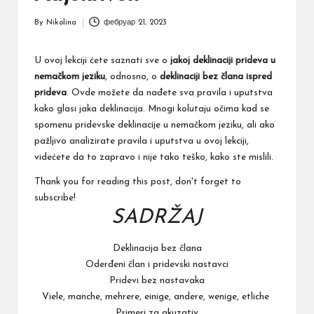
By
Nikolina
фебруар 21, 2023
Posted
by
U ovoj lekciji ćete saznati sve o
jakoj deklinaciji prideva u
nemačkom jeziku
, odnosno, o
deklinaciji bez člana ispred
prideva
. Ovde možete da nađete sva pravila i uputstva
kako glasi jaka deklinacija. Mnogi kolutaju očima kad se
spomenu pridevske deklinacije u nemačkom jeziku, ali ako
pažljivo analizirate pravila i uputstva u ovoj lekciji,
videćete da to zapravo i nije tako teško, kako ste mislili.
Thank you for reading this post, don't forget to
subscribe!
SADRŽAJ
Deklinacija bez člana
Oderđeni član i pridevski nastavci
Pridevi bez nastavaka
Viele, manche, mehrere, einige, andere, wenige, etliche
Primeri za akuzativ