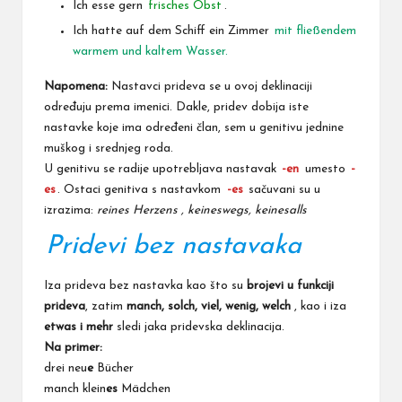
Ich esse gern
frisches Obst
.
Ich hatte auf dem Schiff ein Zimmer
mit fließendem
warmem und kaltem Wasser.
Napomena:
Nastavci prideva se u ovoj deklinaciji
određuju prema imenici. Dakle, pridev dobija iste
nastavke koje ima određeni član, sem u genitivu jednine
muškog i srednjeg roda.
U genitivu se radije upotrebljava nastavak
-en
umesto
-
es
. Ostaci genitiva s nastavkom
-es
sačuvani su u
izrazima:
reines Herzens , keineswegs, keinesalls
Pridevi bez nastavaka
Iza prideva bez nastavka kao što su
brojevi u funkciji
prideva
, zatim
manch, solch, viel, wenig, welch
, kao i iza
etwas i mehr
sledi jaka pridevska deklinacija.
Na primer:
drei neu
e
Bücher
manch klein
es
Mädchen