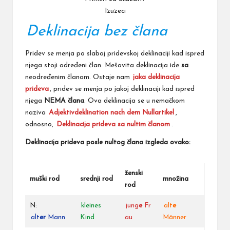
Izuzeci
Deklinacija bez člana
Pridev se menja po
slaboj pridevskoj deklinaciji
kad ispred
njega stoji
određeni član
.
Mešovita deklinacija ide
sa
neodređenim članom
. Ostaje nam
jaka deklinacija
prideva
, pridev se menja po jakoj deklinaciji kad ispred
njega
NEMA člana
. Ova deklinacija se u nemačkom
naziva
Adjektivdeklination nach dem Nullartikel
,
odnosno,
Deklinacija prideva sa nultim članom
.
Deklinacija prideva posle nultog člana izgleda ovako:
ženski
muški rod
srednji rod
množina
rod
N:
kleines
jung
e
Fr
alt
e
alt
er
Mann
Kind
au
Männer