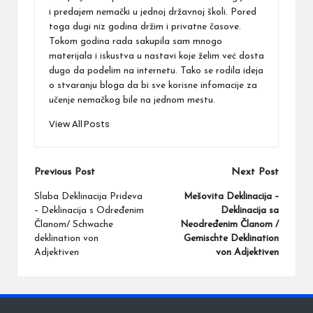
i predajem nemački u jednoj državnoj školi. Pored
toga dugi niz godina držim i privatne časove.
Tokom godina rada sakupila sam mnogo
materijala i iskustva u nastavi koje želim već dosta
dugo da podelim na internetu. Tako se rodila ideja
o stvaranju bloga da bi sve korisne infomacije za
učenje nemačkog bile na jednom mestu.
View All Posts
Post
Previous Post
Next Post
navigation
Slaba Deklinacija Prideva
Mešovita Deklinacija –
– Deklinacija s Određenim
Deklinacija sa
Članom/ Schwache
Neodređenim Članom /
deklination von
Gemischte Deklination
Adjektiven
von Adjektiven