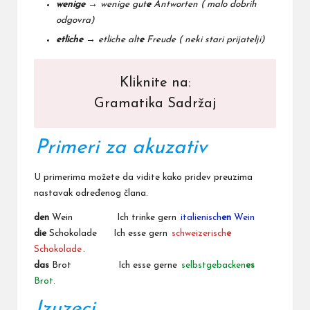
wenige
→
wenige gut
e
Antworten ( malo dobrih
odgovra)
etliche
→
etliche alt
e
Freude ( neki stari prijatelji)
Kliknite na:
Gramatika Sadržaj
Primeri za akuzativ
U primerima možete da vidite kako pridev preuzima
nastavak određenog člana.
den
Wein Ich trinke gern
italienisch
en
Wein
die
Schokolade Ich esse gern
schweizerisch
e
Schokolade
.
das
Brot Ich esse gerne
selbstgebacken
es
Brot.
Izuzeci