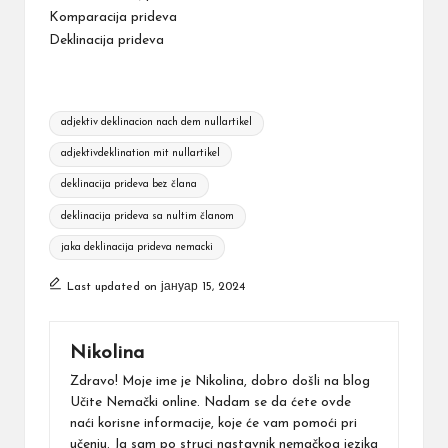
Komparacija prideva
Deklinacija prideva
Tags:
adjektiv deklinacion nach dem nullartikel
adjektivdeklination mit nullartikel
deklinacija prideva bez člana
deklinacija prideva sa nultim članom
jaka deklinacija prideva nemacki
Last updated on јануар 15, 2024
Nikolina
Zdravo! Moje ime je Nikolina, dobro došli na blog
Učite Nemački online. Nadam se da ćete ovde
naći korisne informacije, koje će vam pomoći pri
učenju. Ja sam po struci nastavnik nemačkog jezika