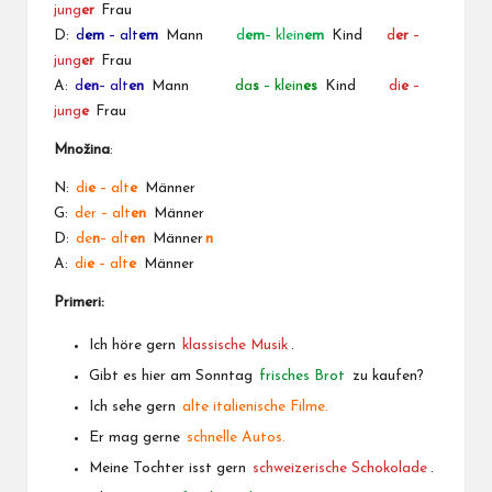
jung
er
Frau
D:
d
em
– alt
em
Mann
d
em
– klein
em
Kind
d
er
–
jung
er
Frau
A:
d
en
– alt
en
Mann
da
s
– klein
es
Kind
di
e
–
jung
e
Frau
Množina
:
N:
di
e
– alt
e
Männer
G:
der – alt
en
Männer
D:
de
n
– alt
en
Männer
n
A:
di
e
–
alt
e
Männer
Primeri:
Ich höre gern
klassische Musik
.
Gibt es hier am Sonntag
frisches Brot
zu kaufen?
Ich sehe gern
alte italienische Filme.
Er mag gerne
schnelle Autos.
Meine Tochter isst gern
schweizerische Schokolade
.