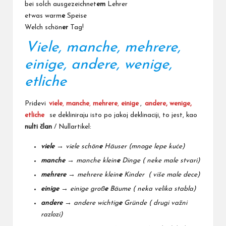
bei solch ausgezeichnet
em
Lehrer
etwas warm
e
Speise
Welch schön
er
Tag!
Viele, manche, mehrere,
einige, andere, wenige,
etliche
Pridevi
viele
,
manche
,
mehrere
,
einige
,
andere, wenige,
etliche
se dekliniraju isto po jakoj deklinaciji, to jest, kao
nulti član
/ Nullartikel:
viele
→ viele schön
e
Häuser
(mnoge lepe kuće)
manche
→ manche klein
e
Dinge
( neke male stvari)
mehrere
→ mehrere klein
e
Kinder ( više male dece)
einige
→ einige groß
e
Bäume
( neka velika stabla)
andere
→
andere wichtig
e
Gründe ( drugi važni
razlozi)