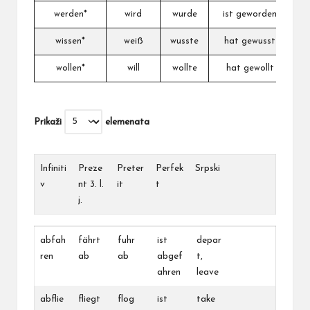
werden*
wird
wurde
ist geworden
s
wissen*
weiß
wusste
hat gewusst
z
wollen*
will
wollte
hat gewollt
h
Prikaži
elemenata
Infiniti
Preze
Preter
Perfek
Srpski
v
nt 3. l.
it
t
j.
Infiniti
Preze
Preter
Perfek
Srpski
abfah
fährt
fuhr
ist
depar
v
nt 3. l.
it
t
ren
ab
ab
abgef
t,
j.
ahren
leave
abflie
fliegt
flog
ist
take