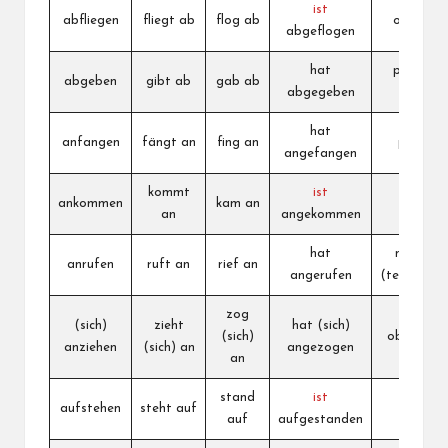
ist
abfliegen
fliegt ab
flog ab
odleteti
abgeflogen
hat
predati,
abgeben
gibt ab
gab ab
abgegeben
uručiti
hat
anfangen
fängt an
fing an
početi
angefangen
kommt
ist
ankommen
kam an
stići
an
angekommen
hat
nazvati
anrufen
ruft an
rief an
angerufen
(telefonom
zog
(sich)
zieht
hat (sich)
(sich)
obući (se)
anziehen
(sich) an
angezogen
an
stand
ist
aufstehen
steht auf
ustati
auf
aufgestanden