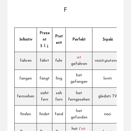
F
Preze
Pret
Infinitiv
nt
Perfekt
Srpski
erit
3. l. j.
ist
fahren
fährt
fuhr
voziti,putovati
gefahren
hat
fangen
fängt
fing
loviti
gefangen
sieht
sah
hat
fernsehen
gledati TV
fern
fern
ferngesehen
hat
finden
findet
fand
naći
gefunden
hat /
ist