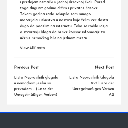
i predajem nemački u jednoj državnoj školi. Pored
toga dugi niz godina držim i privatne časove.
Tokom godina rada sakupila sam mnogo
materijala i iskustva u nastavi koje želim već dosta
dugo da podelim na internetu. Tako se rodila ideja
o stvaranju bloga da bi sve korisne infomacije za
učenje nemačkog bile na jednom mestu.
View All Posts
Post
Previous Post
Next Post
navigation
Lista Nepravilnih glagola
Lista Nepravilnih Glagola
u nemačkom jeziku sa
A2/ Liste der
prevodom – (Liste der
Unregelmäßigen Verben
Unregelmäßigen Verben)
A2