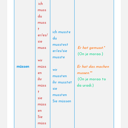
ich
muss
du
muss
t
ich musste
er/es/
du
sie
musstest
muss
Er hat gemusst.*
er/es/sie
(On je morao.)
musste
wir
müssen
müss
Er hat das machen
wir
en
mussen.**
mussten
ihr
(On je morao to
ihr musstet
müss
da uradi.)
sie
t
mussten
sie
Sie müssen
müss
en
Sie
müss