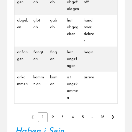
gen
ab
ab
abgef
off
ologen
abgeb
gibt
gab
hat
hand
en
ab
ab
abgeg
over,
eben
delive
r
anfan
fängt
fing
hat
begin
gen
an
an
angef
ngen
anko
komm
kam
ist
arrive
mmen
t an
an
angek
omme
n
…
❮
1
2
3
4
5
16
❯
Haben i Sein