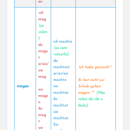
en
ich
mag
(ja
volim
)
ich mochte
du
(ja sam
mags
voleo/la)
t
du
er/es/
mochtest
Ich habe gemocht.*
sie
er/es/sie
mag
mochte
Er hat nicht zur
mögen
wir
Schule gehen
wir
mochten
mögen. **
(Nije
möge
ihr
voleo da ide u
n
mochtet
školu)
ihr
sie
mög
mochten
t
Sie
sie