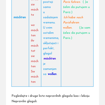
postoji
Paris fahren.
( Ja
sie
samo
želim da putujem u
möch
u
Pariz.)
te
möchten
sadašnjem
Ich
habe
nach
vremenu.
Paris
fahren
wir
U svim
wollen
.
(Ja sam
möch
ostalim
želeo da putujem u
ten
vremenima,
Paris.)
ihr
uključujući i
möch
perfekt,
tet
glagol
sie
möchten
möch
je
ten
zamenjen
Sie
sa
wollen
.
möch
ten
Pogledajte i druge liste nepravilnih glagola kao i lekciju
Nepravilni glagoli: