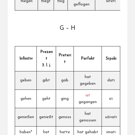
fliegen
fliegt
flog
leteti
geflogen
G – H
Prezen
Preteri
Infinitiv
t
Perfekt
Srpski
t
3. l. j.
hat
geben
gibt
gab
dati
gegeben
ist
gehen
geht
ging
ići
gegangen
hat
genießen
genießt
genoss
uživati
genossen
haben*
hat
hatte
hat gehabt
imati