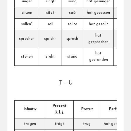
singen
singt
sang
hat gesungen
pevati
sitzen
sitzt
saß
hat gesessen
sedeti
sollen*
soll
sollte
hat gesollt
trebati
hat
sprechen
spricht
sprach
govorit
gesprochen
hat
stehen
steht
stand
stajati
gestanden
T – U
Prezent
Infinitiv
Pretrit
Perfekt
3. l. j.
tragen
trägt
trug
hat getragen