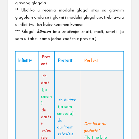
glavnog glagola.
** Ukoliko u rečenici modalni glagol stoji sa glavnim
glagolom onda se i glavni i modalni glagol upotrebljavaju
u infinitivu: Ich habe kommen können.
*** Glagol
können
ima značenje: znati, moći, umeti. Ja
sam u tabeli samo jedno značenje prevela.)
Prez
Infinitiv
Preterit
Perfekt
ent
ich
darf
(ja
smem
ich durfte
)
(ja sam
du
smeo/la)
darfs
du
t
Das hast du
durftest
er/es
gedurft.*
er/es/sie
/sie
(To ti je bilo