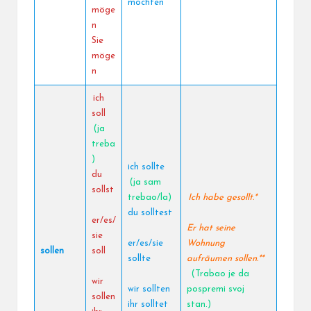
mochten
möge
n
Sie
möge
n
ich
soll
(ja
treba
)
ich sollte
du
(ja sam
sollst
trebao/la)
Ich habe gesollt.*
du solltest
er/es/
Er hat seine
sie
er/es/sie
Wohnung
sollen
soll
sollte
aufräumen sollen.**
(Trabao je da
wir
wir sollten
pospremi svoj
sollen
ihr solltet
stan.)