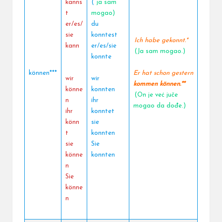
kanns
(
ja sam
t
mogao)
er/es/
du
sie
konntest
Ich habe gekonnt.*
kann
er/es/sie
(Ja sam mogao.)
konnte
können***
Er hat schon gestern
wir
wir
kommen können.**
könne
konnten
(On je već juče
n
ihr
mogao da dođe.)
ihr
konntet
könn
sie
t
konnten
sie
Sie
könne
konnten
n
Sie
könne
n