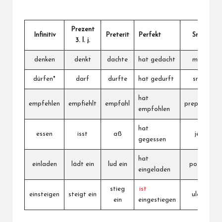
Prezent
Infinitiv
Preterit
Perfekt
Srpski
3. l. j.
denken
denkt
dachte
hat gedacht
misliti
dürfen*
darf
durfte
hat gedurft
smeti
hat
empfehlen
empfiehlt
empfahl
preporučiti
empfohlen
hat
essen
isst
aß
jesti
gegessen
hat
einladen
lädt ein
lud ein
pozvati
eingeladen
stieg
ist
einsteigen
steigt ein
ulaziti
ein
eingestiegen