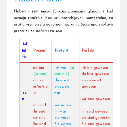
Haben i sein
imaju funkciju pomoćnih glagola i tad
nemaju značenje. Kad se upotrebljavaju samostalno, za
prošlo vreme se u govornom jeziku najčešće upotrebljava
preterit i za
haben
i za
sein
.
Inf
ini
Prezent
Preterit
Perfekt
tiv
ich bin
ich war
(ja
ich bin gewesen
(ja sam)
sam bio)
du bist gewesen
du bist
du warst
er/es/sie ist
er/es/sie
er/es/sie
gewesen
sei
ist
war
n
wir sind gewesen
wir sind
wir waren
i
hr seid
ihr wart
ihr seid gewesen
sie sind
sie waren
sie sind gewesen
Sie sind
Sie waren
Sie sind gewesen