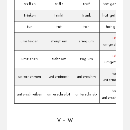
treffen
trifft
traf
hat getroffen
trinken
trinkt
trank
hat getrunken
tun
tut
tat
hat getan
ist
umsteigen
steigt um
stieg um
umgwstiegen
ist
umziehen
zieht um
zog um
umgezogen
hat
unternehmen
unternimmt
unternahm
unternommen
hat
unterschreiben
unterschreibt
unterschrieb
unterschrieben
V – W