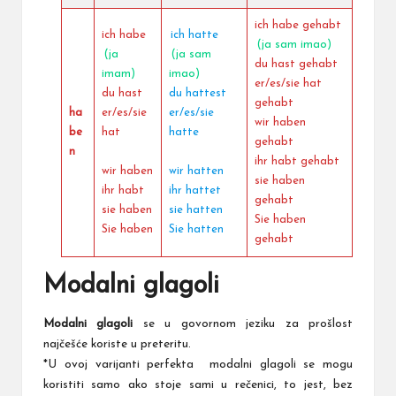
ich habe gehabt
ich habe
ich hatte
(ja sam imao)
(ja
(ja sam
du hast gehabt
imam)
imao)
er/es/sie hat
du hast
du hattest
gehabt
ha
er/es/sie
er/es/sie
wir haben
be
hat
hatte
gehabt
n
ihr habt gehabt
wir haben
wir hatten
sie haben
ihr habt
ihr hattet
gehabt
sie haben
sie hatten
Sie haben
Sie haben
Sie hatten
gehabt
Modalni glagoli
Modalni glagoli
se u govornom jeziku za prošlost
najčešće koriste u preteritu.
*U ovoj varijanti perfekta modalni glagoli se mogu
koristiti samo ako stoje sami u rečenici, to jest, bez