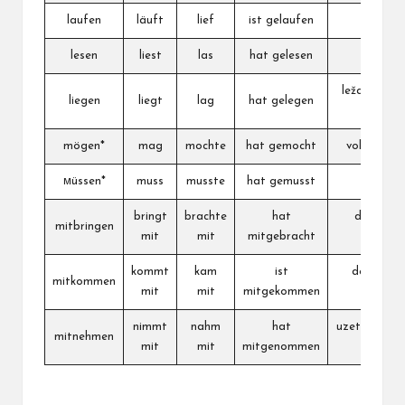
laufen
läuft
lief
ist gelaufen
trčati
lesen
liest
las
hat gelesen
čitati
ležati, nalaz
liegen
liegt
lag
hat gelegen
se
mögen*
mag
mochte
hat gemocht
voleti, mari
мüssen*
muss
musste
hat gemusst
morati
bringt
brachte
hat
doneti s
mitbringen
mit
mit
mitgebracht
sobom
kommt
kam
ist
doći/ ići s
mitkommen
mit
mit
mitgekommen
nekim
nimmt
nahm
hat
uzeti/povest
mitnehmen
mit
mit
mitgenommen
sobom