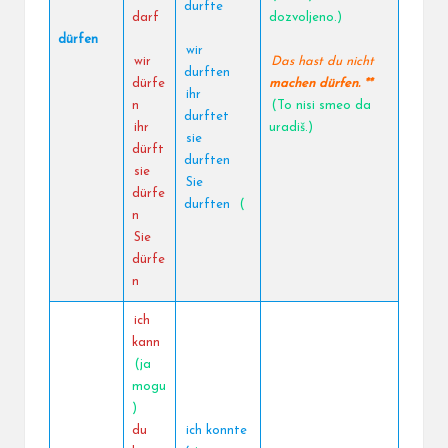
durfte
darf
dozvoljeno.)
dürfen
wir
wir
Das hast du nicht
durften
dürfe
machen dürfen. **
ihr
n
(To nisi smeo da
durftet
ihr
uradiš.)
sie
dürft
durften
sie
Sie
dürfe
durften
(
n
Sie
dürfe
n
ich
kann
(ja
mogu
)
du
ich konnte