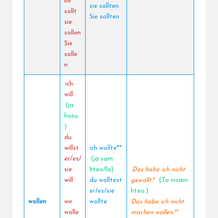
ihr
sie sollten
sollt
Sie sollten
sie
sollen
Sie
solle
n
ich
will
(ja
hoću
)
du
willst
ich wollte**
er/es/
(ja sam
sie
hteo/la)
Das habe ich nicht
will
du wolltest
gewollt.*
(To nisam
er/es/sie
hteo.)
wollen
wir
wollte
Das habe ich nicht
wolle
machen wollen.**