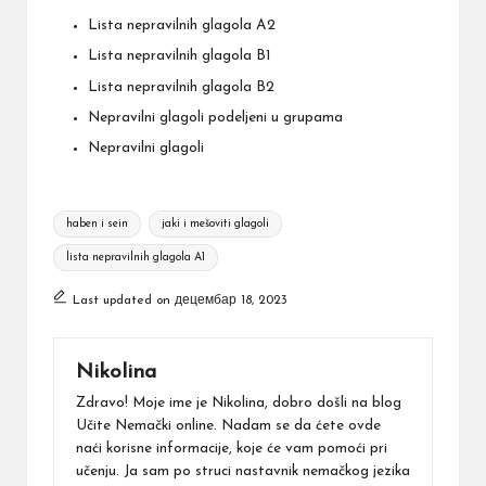
Lista nepravilnih glagola A2
Lista nepravilnih glagola B1
Lista nepravilnih glagola B2
Nepravilni glagoli podeljeni u grupama
Nepravilni glagoli
Tags:
haben i sein
jaki i mešoviti glagoli
lista nepravilnih glagola A1
Last updated on децембар 18, 2023
Nikolina
Zdravo! Moje ime je Nikolina, dobro došli na blog
Učite Nemački online. Nadam se da ćete ovde
naći korisne informacije, koje će vam pomoći pri
učenju. Ja sam po struci nastavnik nemačkog jezika