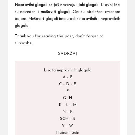
Napravilni glagoli
se još nazivaju i
jaki glagoli
. U ovoj listi
su navedeni i
mešoviti glagoli
. Oni su obeleženi crvenom
bojom. Mešoviti glagoli imaju odlike pravilnih i nepravilnih
glagola.
Thank you for reading this post, don't forget to
subscribe!
SADRŽAJ
Lisata nepravilnih glagola
A – B
C – D – E
F
G -H
K – L – M
N – R
SCH – S
V – W
Haben i Sein