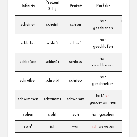
Prezent
Infinitiv
Pretrit
Perfekt
Srpski
3. l. j.
hat
izgledati
scheinen
scheint
schien
geschienen
sijati
hat
schlafen
schläft
schlief
spavati
geschlafen
hat
schließen
schließt
schloss
zatvorit
geschlossen
hat
schreiben
schreibt
schrieb
pisati
geschrieben
hat/
ist
schwimmen
schwimmt
schwamm
plivati
geschwommen
sehen
sieht
sah
hat gesehen
videti
sein*
ist
war
ist
gewesen
biti