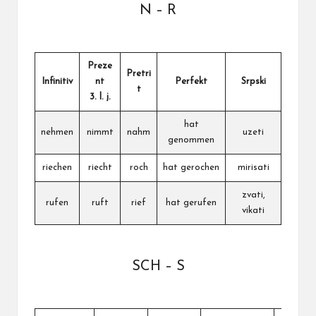
N – R
Preze
Pretri
Infinitiv
nt
Perfekt
Srpski
t
3. l. j.
hat
nehmen
nimmt
nahm
uzeti
genommen
riechen
riecht
roch
hat gerochen
mirisati
zvati,
rufen
ruft
rief
hat gerufen
vikati
SCH – S