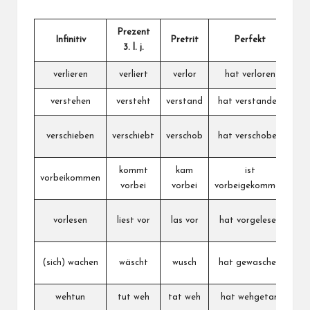
Prezent
Infinitiv
Pretrit
Perfekt
S
3. l. j.
verlieren
verliert
verlor
hat verloren
iz
verstehen
versteht
verstand
hat verstanden
ra
odl
verschieben
verschiebt
verschob
hat verschoben
po
kommt
kam
ist
sv
vorbeikommen
vorbei
vorbei
vorbeigekommen
p
č
vorlesen
liest vor
las vor
hat vorgelesen
n
p
(sich) wachen
wäscht
wusch
hat gewaschen
wehtun
tut weh
tat weh
hat wehgetan
b