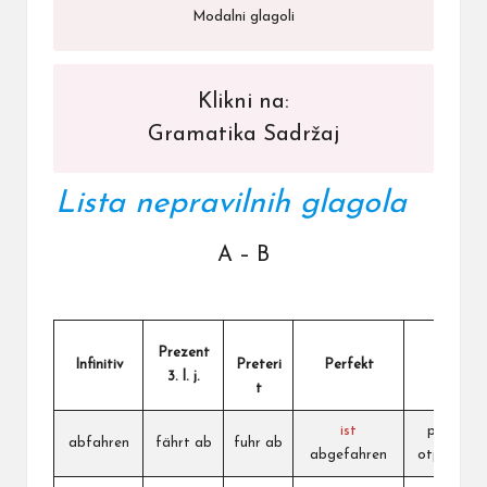
Modalni glagoli
Klikni na:
Gramatika Sadržaj
Lista nepravilnih glagola
A – B
Prezent
Infinitiv
Preteri
Perfekt
Srpski
3. l. j.
t
ist
polaziti,
abfahren
fährt ab
fuhr ab
abgefahren
otputovat