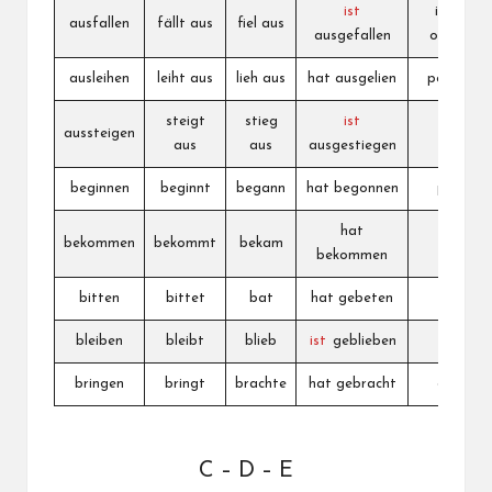
ist
ispasti,
ausfallen
fällt aus
fiel aus
ausgefallen
otkazati
ausleihen
leiht aus
lieh aus
hat ausgelien
pozajmiti
steigt
stieg
ist
aussteigen
izaći
aus
aus
ausgestiegen
beginnen
beginnt
begann
hat begonnen
početi
hat
bekommen
bekommt
bekam
dobiti
bekommen
bitten
bittet
bat
hat gebeten
moliti
bleiben
bleibt
blieb
ist
geblieben
ostati
bringen
bringt
brachte
hat gebracht
doneti
C – D – E