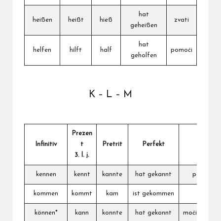
hat
heißen
heißt
hieß
zvati
geheißen
hat
helfen
hilft
half
pomoći
geholfen
K – L – M
Prezen
Infinitiv
t
Pretrit
Perfekt
Srpski
3. l. j.
kennen
kennt
kannte
hat gekannt
poznavat
kommen
kommt
kam
ist gekommen
doći
können*
kann
konnte
hat gekonnt
moći,znati,u