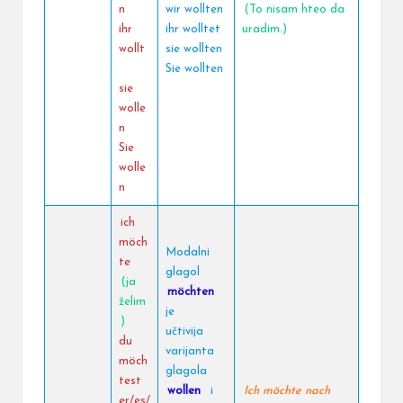
n
wir wollten
(To nisam hteo da
ihr
ihr wolltet
uradim.)
wollt
sie wollten
Sie wollten
sie
wolle
n
Sie
wolle
n
ich
möch
Modalni
te
glagol
(ja
möchten
želim
je
)
učtivija
du
varijanta
möch
glagola
test
wollen
i
Ich möchte nach
er/es/