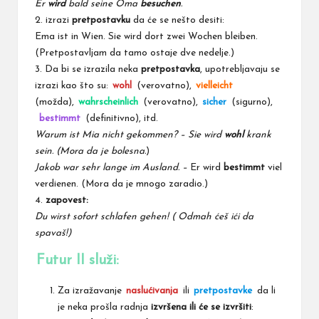
Er
wird
bald seine Oma
besuchen
.
2. izrazi
pretpostavku
da će se nešto desiti:
Ema ist in Wien. Sie wird dort zwei Wochen bleiben.
(Pretpostavljam da tamo ostaje dve nedelje.)
3. Da bi se izrazila neka
pretpostavka
, upotrebljavaju se
izrazi kao što su:
wohl
(verovatno),
vielleicht
(možda),
wahrscheinlich
(verovatno),
sicher
(sigurno),
bestimmt
(definitivno), itd.
Warum ist Mia nicht gekommen? – Sie wird
wohl
krank
sein. (Mora da je bolesna.
)
Jakob war sehr lange im Ausland. –
Er wird
bestimmt
viel
verdienen. (Mora da je mnogo zaradio.)
4.
zapovest:
Du wirst sofort schlafen gehen! ( Odmah ćeš ići da
spavaš!)
Futur II služi:
Za izražavanje
naslućivanja
ili
pretpostavke
da li
je neka prošla radnja
izvršena ili će se izvršiti
: