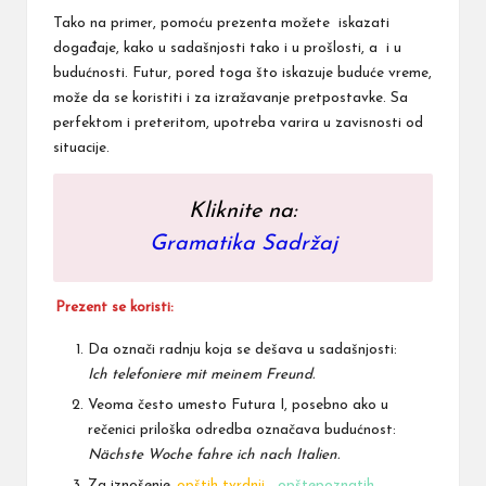
Tako na primer, pomoću prezenta možete iskazati
događaje, kako u sadašnjosti tako i u prošlosti, a i u
budućnosti. Futur, pored toga što iskazuje buduće vreme,
može da se koristiti i za izražavanje pretpostavke. Sa
perfektom i preteritom, upotreba varira u zavisnosti od
situacije.
Kliknite na:
Gramatika Sadržaj
Prezent se koristi:
Da označi radnju koja se dešava u sadašnjosti:
Ich telefoniere mit meinem Freund.
Veoma često umesto Futura I, posebno ako u
rečenici priloška odredba označava budućnost:
Nächste Woche fahre ich nach Italien.
Za iznošenje
opštih tvrdnji
,
opštepoznatih