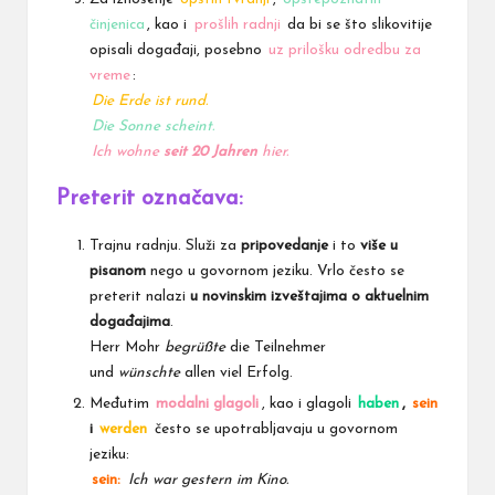
činjenica
, kao i
prošlih radnji
da bi se što slikovitije
opisali događaji, posebno
uz prilošku odredbu za
vreme
:
Die Erde ist rund.
Die Sonne scheint.
Ich wohne
seit 20 Jahren
hier.
Preterit označava:
Trajnu radnju. Služi za
pripovedanje
i to
više u
pisanom
nego u govornom jeziku. Vrlo često se
preterit nalazi
u novinskim izveštajima o aktuelnim
događajima
.
Herr Mohr
begrüßte
die Teilnehmer
und
wünschte
allen viel Erfolg.
Međutim
modalni glagoli
, kao i glagoli
haben
,
sein
i
werden
često se upotrabljavaju u govornom
jeziku:
sein:
Ich war gestern im Kino.