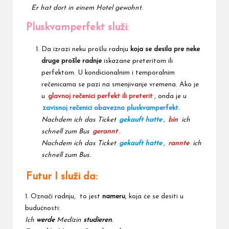
Er hat dort in einem Hotel gewohnt.
Pluskvamperfekt služi
:
Da izrazi neku prošlu radnju
koja se desila pre neke
druge prošle radnje
iskazane preteritom ili
perfektom. U kondicionalnim i temporalnim
rečenicama se pazi na smenjivanje vremena. Ako je
u
glavnoj rečenici perfekt ili preterit
, onda je u
zavisnoj rečenici obavezno pluskvamperfekt.
Nachdem ich das Ticket
gekauft hatte
,
bin
ich
schnell zum Bus
gerannt
.
Nachdem ich das Ticket
gekauft hatte
,
rannte
ich
schnell zum Bus.
Futur I služi da:
1. Označi radnju, to jest
nameru
, koja će se desiti u
budućnosti:
Ich
werde
Medizin
studieren
.