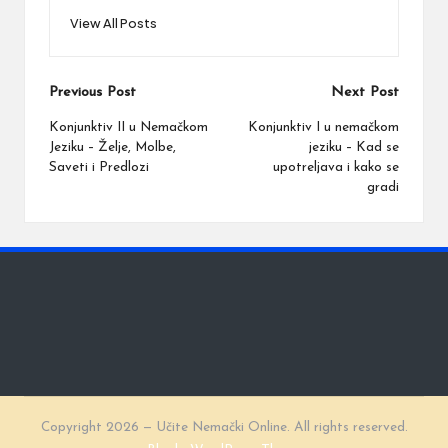
View All Posts
Post
Previous Post
Next Post
navigation
Konjunktiv II u Nemačkom
Konjunktiv I u nemačkom
Jeziku – Želje, Molbe,
jeziku – Kad se
Saveti i Predlozi
upotreljava i kako se
gradi
Copyright 2026 — Učite Nemački Online. All rights reserved.