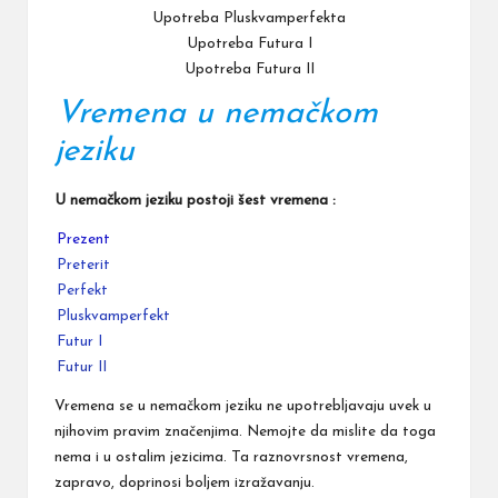
Upotreba Pluskvamperfekta
Upotreba Futura I
Upotreba Futura II
Vremena u nemačkom
jeziku
U nemačkom jeziku postoji šest vremena :
Prezent
Preterit
Perfekt
Pluskvamperfekt
Futur I
Futur II
Vremena se u nemačkom jeziku ne upotrebljavaju uvek u
njihovim pravim značenjima. Nemojte da mislite da toga
nema i u ostalim jezicima. Ta raznovrsnost vremena,
zapravo, doprinosi boljem izražavanju.