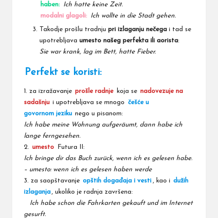
haben:
Ich hatte keine Zeit.
modalni glagoli:
Ich wollte in die Stadt gehen.
Takodje prošlu tradnju
pri izlaganju nečega
i tad se
upotrebljava
umesto našeg perfekta ili aorista
:
Sie war krank, lag im Bett, hatte Fieber.
Perfekt se koristi:
1. za izražavanje
prošle radnje
koja se
nadovezuje na
sadašnju
i upotrebljava se mnogo
češće u
govornom jeziku
nego u pisanom:
Ich habe meine Wohnung aufgeräumt, dann habe ich
lange ferngesehen.
2.
umesto
Futura II:
Ich bringe dir das Buch zurück, wenn ich es gelesen habe.
– umesto: wenn ich es gelesen haben werde
3. za saopštavanje
opštih događaja i vesti
, kao i
dužih
izlaganja
, ukoliko je radnja završena:
Ich habe schon die Fahrkarten gekauft und im Internet
gesurft.