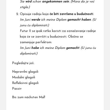
Sie
wird
schon
angekommen sein
. (Mora da je već
stigla.)
Opisuje radnju koja
će biti završena u budućnosti
.
Im Juni
werde
ich meine Diplom
gemacht haben
.
(U
junu ću diplomirati.)
Futur II se ipak retko koristi za označavanje radnje
koja će se završiti u budućnosti. Obično se
zamenjuje perfektom:
Im Juni
habe
ich meine Diplom
gemacht
. (U junu ću
diplomirati.)
Pogledajte još:
Nepravilni glagoli
Modalni glagoli
Refleksivni glagoli
Passiv
Bis zum nächsten Mal!