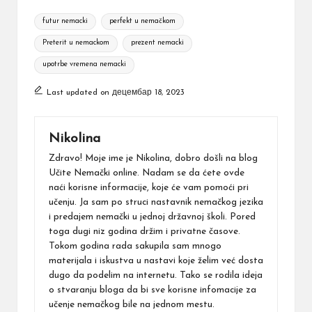
Tags:
futur nemacki
perfekt u nemačkom
Preterit u nemackom
prezent nemacki
upotrbe vremena nemacki
Last updated on децембар 18, 2023
Nikolina
Zdravo! Moje ime je Nikolina, dobro došli na blog
Učite Nemački online. Nadam se da ćete ovde
naći korisne informacije, koje će vam pomoći pri
učenju. Ja sam po struci nastavnik nemačkog jezika
i predajem nemački u jednoj državnoj školi. Pored
toga dugi niz godina držim i privatne časove.
Tokom godina rada sakupila sam mnogo
materijala i iskustva u nastavi koje želim već dosta
dugo da podelim na internetu. Tako se rodila ideja
o stvaranju bloga da bi sve korisne infomacije za
učenje nemačkog bile na jednom mestu.