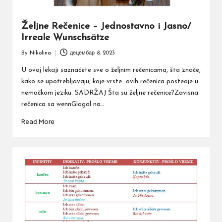
Željne Rečenice – Jednostavno i Jasno/
Irreale Wunschsätze
By
Nikolina
децембар 8, 2023
Posted
by
U ovoj lekciji saznaćete sve o željnim rečenicama, šta znače,
kako se upotrebljavaju, koje vrste ovih rečenica posteoje u
nemačkom jeziku. SADRŽAJ Šta su željne rečenice?Zavisna
rečenica sa wennGlagol na…
Read More