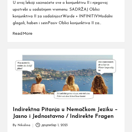
by
U ovoj lekciji saznaćete sve o konjunktivu II i njegovoj
upotrebi u sadašnjem vremenu. SADRŽAJ Oblici
konjunktiva II za sadašnjostWürde + INFINITIVModalni
glagoli, haben i seinPasiv Oblici konjunktiva II za…
Read More
Indirektna Pitanja u Nemačkom Jeziku –
Jasno i Jednostavno / Indirekte Fragen
By
Nikolina
децембар 1, 2023
Posted