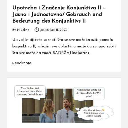
Upotreba i Značenje Konjunktiva II –
Jasno i Jednostavno/ Gebrauch und
Bedeutung des Konjunktivs II
By
Nikolina
децембар 11, 2023
Posted
by
U ovoj lekciji ćete saznati šta se sve može izraziti pomoću
konjunktiva II, u kojim sve oblastima može da se upotrebi i
šta sve može da znači. SADRŽAJ Indikativ i…
Read More