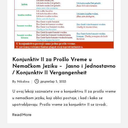
Konjunktiv II za Prošlo Vreme u
Nemačkom Jeziku – Jasno i Jednostavno
/ Konjunktiv II Vergangenheit
By
Nikolina
децембар 5, 2023
Posted
by
U ovoj lekciji saznaćete sve o konjunktivu II za prošlo vreme
u nemačkom jeziku, koji oblici postoje, i kad i kako se
upotrebljavaju. Prošlo vreme za konjunktiv II se izvodi…
Read More