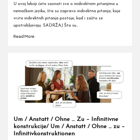
by
U ovoj lekciji ćete saznati sve o inidirektnim pitanjima u
nemačkom jeziku, šta su zapravo indirektna pitanja, koje
vrste indirektnih pitanja postoje, kad i zašto se
upotrebljavaju. SADRŽAJ Šta su…
Read More
Um / Anstatt / Ohne … Zu – Infinitivne
konstrukcije/ Um / Anstatt / Ohne … zu –
Infinitivkonstruktionen