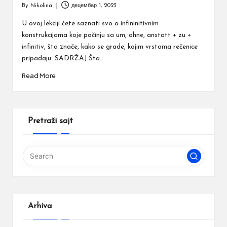
By
Nikolina
децембар 1, 2023
Posted
by
U ovoj lekciji ćete saznati svo o infininitivnim
konstrukcijama koje počinju sa um, ohne, anstatt + zu +
infinitiv, šta znače, kako se grade, kojim vrstama rečenice
pripadaju. SADRŽAJ Šta…
Read More
Pretraži sajt
Arhiva