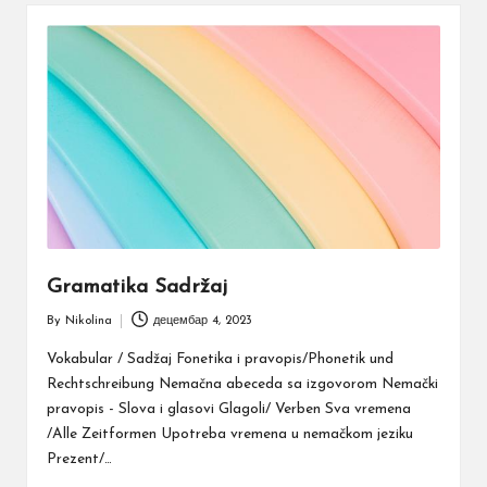
Gramatika Sadržaj
By
Nikolina
децембар 4, 2023
Posted
by
Vokabular / Sadžaj Fonetika i pravopis/Phonetik und
Rechtschreibung Nemačna abeceda sa izgovorom Nemački
pravopis - Slova i glasovi Glagoli/ Verben Sva vremena
/Alle Zeitformen Upotreba vremena u nemačkom jeziku
Prezent/…