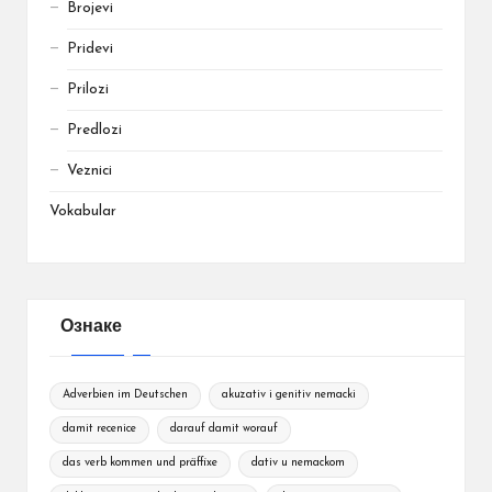
Brojevi
Pridevi
Prilozi
Predlozi
Veznici
Vokabular
Ознаке
Adverbien im Deutschen
akuzativ i genitiv nemacki
damit recenice
darauf damit worauf
das verb kommen und präffixe
dativ u nemackom