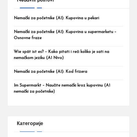
Nedavni postovi
Nemački za početnike (A1): Kupovina u pekari
Nemački za početnike (A1): Kupovina u supermarketu –
Osnovne fraze
Wie spät ist es? – Kako pitati i reći koliko je sati na
nemačkom jeziku (A1 Nivo)
Nemački za početnike (A1): Kod frizera
Im Supermarkt – Naučite nemački kroz kupovinu (A1
nemački za početnike)
Категорије