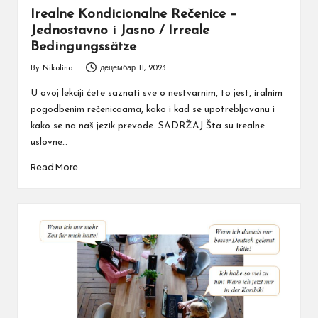
Irealne Kondicionalne Rečenice –
Jednostavno i Jasno / Irreale
Bedingungssätze
By
Nikolina
децембар 11, 2023
Posted
by
U ovoj lekciji ćete saznati sve o nestvarnim, to jest, iralnim
pogodbenim rečenicaama, kako i kad se upotrebljavanu i
kako se na naš jezik prevode. SADRŽAJ Šta su irealne
uslovne…
Read More