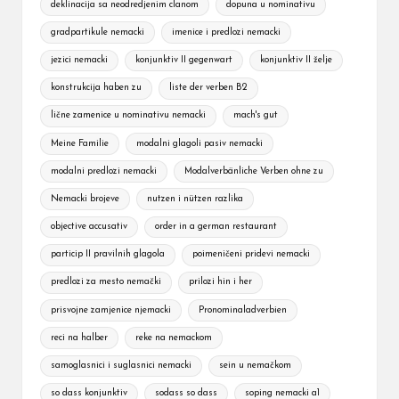
deklinacija sa neodredjenim clanom
dopuna u nominativu
gradpartikule nemacki
imenice i predlozi nemacki
jezici nemacki
konjunktiv II gegenwart
konjunktiv II želje
konstrukcija haben zu
liste der verben B2
lične zamenice u nominativu nemacki
mach's gut
Meine Familie
modalni glagoli pasiv nemacki
modalni predlozi nemacki
Modalverbänliche Verben ohne zu
Nemacki brojeve
nutzen i nützen razlika
objective accusativ
order in a german restaurant
particip II pravilnih glagola
poimeničeni pridevi nemacki
predlozi za mesto nemački
prilozi hin i her
prisvojne zamjenice njemacki
Pronominaladverbien
reci na halber
reke na nemackom
samoglasnici i suglasnici nemacki
sein u nemačkom
so dass konjunktiv
sodass so dass
soping nemacki a1