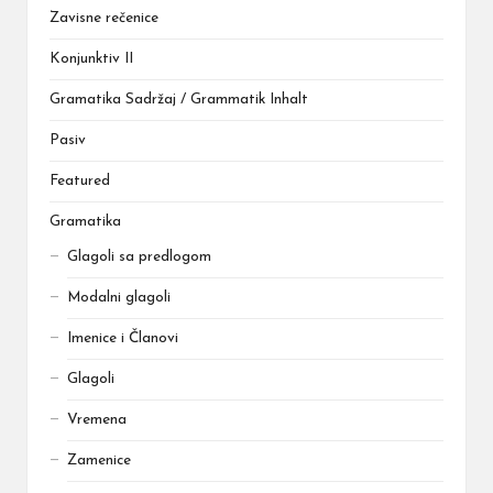
Zavisne rečenice
Konjunktiv II
Gramatika Sadržaj / Grammatik Inhalt
Pasiv
Featured
Gramatika
Glagoli sa predlogom
Modalni glagoli
Imenice i Članovi
Glagoli
Vremena
Zamenice