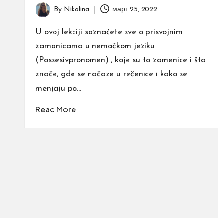
By
Nikolina
март 25, 2022
Posted
by
U ovoj lekciji saznaćete sve o prisvojnim
zamanicama u nemačkom jeziku
(Possesivpronomen) , koje su to zamenice i šta
znače, gde se načaze u rečenice i kako se
menjaju po…
Read More