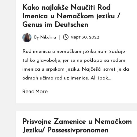
e
Kako najlakše Naučiti Rod
Imenica u Nemačkom jeziku /
Genus im Deutschen
By
Nikolina
март 30, 2022
Posted
by
Rod imenica u nemačkom jeziku nam zadaje
toliko glavobolje, jer se ne poklapa sa rodom
imenica u srpskom jeziku. Najčešći savet je da
odmah učimo rod uz imenice. Ali ipak…
Read More
Prisvojne Zamenice u Nemačkom
Jeziku/ Possessivpronomen