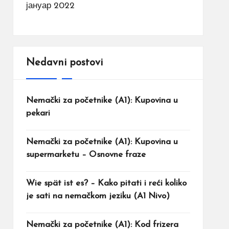
јануар 2022
Nedavni postovi
Nemački za početnike (A1): Kupovina u
pekari
Nemački za početnike (A1): Kupovina u
supermarketu – Osnovne fraze
Wie spät ist es? – Kako pitati i reći koliko
je sati na nemačkom jeziku (A1 Nivo)
Nemački za početnike (A1): Kod frizera