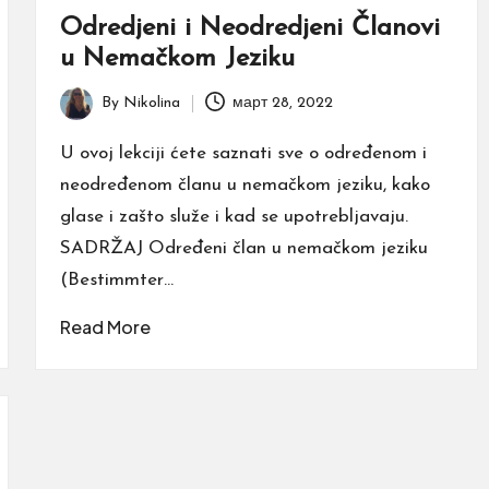
Odredjeni i Neodredjeni Članovi
u Nemačkom Jeziku
By
Nikolina
март 28, 2022
Posted
by
U ovoj lekciji ćete saznati sve o određenom i
neodređenom članu u nemačkom jeziku, kako
glase i zašto služe i kad se upotrebljavaju.
SADRŽAJ Određeni član u nemačkom jeziku
(Bestimmter…
Read More