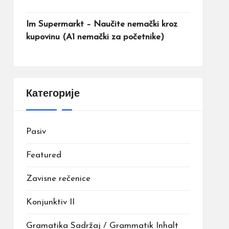
Im Supermarkt – Naučite nemački kroz
kupovinu (A1 nemački za početnike)
Категорије
Pasiv
Featured
Zavisne rečenice
Konjunktiv II
Gramatika Sadržaj / Grammatik Inhalt