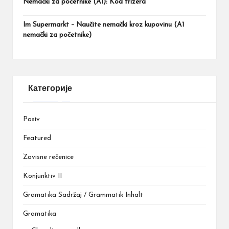
Nemački za početnike (A1): Kod frizera
Im Supermarkt – Naučite nemački kroz kupovinu (A1
nemački za početnike)
Категорије
Pasiv
Featured
Zavisne rečenice
Konjunktiv II
Gramatika Sadržaj / Grammatik Inhalt
Gramatika