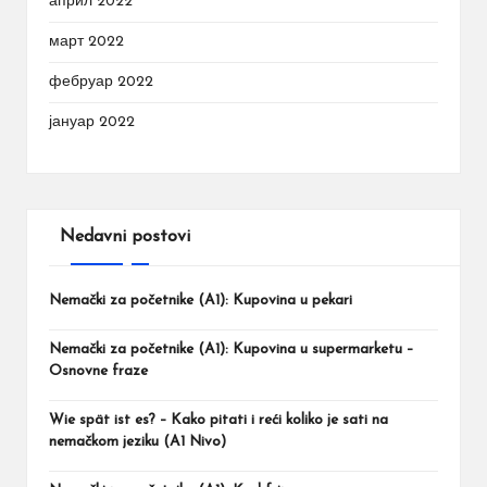
април 2022
март 2022
фебруар 2022
јануар 2022
Nedavni postovi
Nemački za početnike (A1): Kupovina u pekari
Nemački za početnike (A1): Kupovina u supermarketu –
Osnovne fraze
Wie spät ist es? – Kako pitati i reći koliko je sati na
nemačkom jeziku (A1 Nivo)