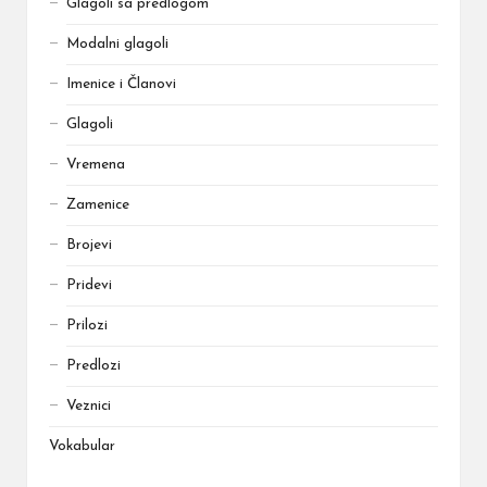
Glagoli sa predlogom
Modalni glagoli
Imenice i Članovi
Glagoli
Vremena
Zamenice
Brojevi
Pridevi
Prilozi
Predlozi
Veznici
Vokabular