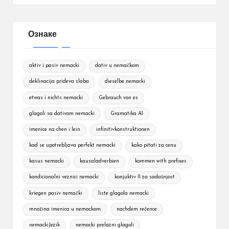
Ознаке
aktiv i pasiv nemacki
dativ u nemačkom
deklinacija prideva slaba
dieselbe nemacki
etwas i nichts nemacki
Gebrauch von es
glagoli sa dativom nemacki
Gramatika A1
imenice na chen i lein
infinitivkonstruktionen
kad se upotrebljava perfekt nemacki
kako pitati za cenu
kasus nemacki
kausaladverbien
kommen with prefixes
kondicionalni veznici nemacki
konjuktiv II za sadašnjost
kriegen pasiv nemački
liste glagola nemacki
množina imenica u nemackom
nachdem rečence
nemackiJezik
nemacki prelazni glagoli