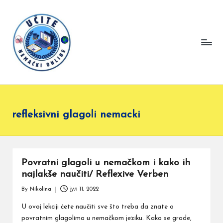
U
Pratite
Skip
lekcije
či
to
nemačkog
content
t
jezika
e
i
učite
N
sa
e
lakoćom
m
refleksivni glagoli nemacki
a
č
ki
O
Povratni glagoli u nemačkom i kako ih
najlakše naučiti/ Reflexive Verben
nl
in
By
Nikolina
јул 11, 2022
Posted
e
by
U ovoj lekciji ćete naučiti sve što treba da znate o
povratnim glagolima u nemačkom jeziku. Kako se grade,