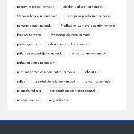
nepravilni glagoli nemački
objekat u akuzativu nemacki
Osnovni brojevi u nemackom
pitanja sa predlozima nemacki
povratni glagoli nemacki
Predlozi koji zahtevaju genitiv nemacki
Predlozi za vreme
Prepozicije akuzativ nemacki
pridevi genitiv
Pridevi i participi kao imenice
prilozi sa prepozicijama nemacki
prilozi za vreme nemacki
prilozi za vreme nemački •
relativne zamenice u nominativu nemački
scheint zu
sollen
subjekatske rečenice nemacki
suncati se nemacki
tekamolo red reči
temporale prepositionen nemacki
uzrocne recenice
Vergleichsätze