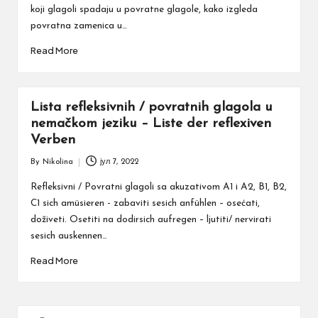
koji glagoli spadaju u povratne glagole, kako izgleda
povratna zamenica u…
Read More
Lista refleksivnih / povratnih glagola u
nemačkom jeziku – Liste der reflexiven
Verben
By
Nikolina
јул 7, 2022
Posted
by
Refleksivni / Povratni glagoli sa akuzativom A1 i A2, B1, B2,
C1 sich amüsieren - zabaviti sesich anfühlen – osećati,
doživeti. Osetiti na dodirsich aufregen – ljutiti/ nervirati
sesich auskennen…
Read More