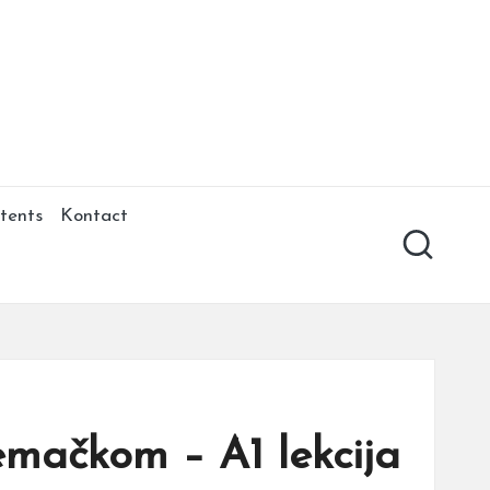
tents
Kontact
emačkom – A1 lekcija