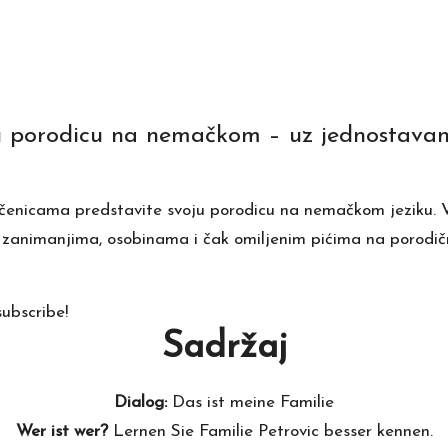
u porodicu na nemačkom – uz jednostavan r
ečenicama predstavite svoju porodicu na nemačkom jeziku. V
o zanimanjima, osobinama i čak omiljenim pićima na porodič
subscribe!
Sadržaj
Dialog:
Das ist meine Familie
Wer ist wer?
Lernen Sie Familie Petrovic besser kennen.