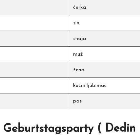
ćerka
sin
snaja
muž
žena
kućni ljubimac
pas
 Geburtstagsparty
( Dedin 