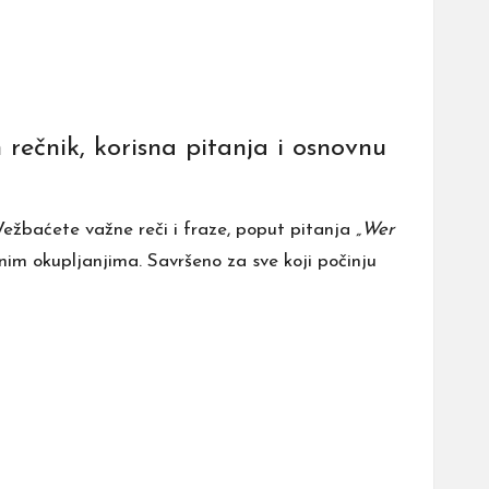
ečnik, korisna pitanja i osnovnu
ežbaćete važne reči i fraze, poput pitanja
„Wer
nim okupljanjima. Savršeno za sve koji počinju