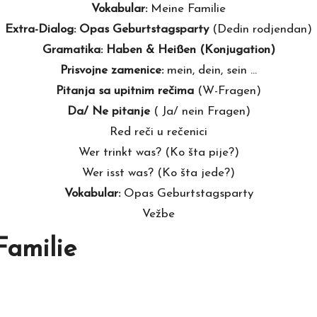
Vokabular:
Meine Familie
Extra-Dialog: Opas Geburtstagsparty
(Dedin rodjendan)
Gramatika: Haben & Heißen (Konjugation)
Prisvojne zamenice:
mein, dein, sein …
Pitanja sa upitnim rečima
(W-Fragen)
Da/ Ne pitanje
( Ja/ nein Fragen)
Red reči u rečenici
Wer trinkt was? (Ko šta pije?)
Wer isst was? (Ko šta jede?)
Vokabular:
Opas Geburtstagsparty
Vežbe
Familie