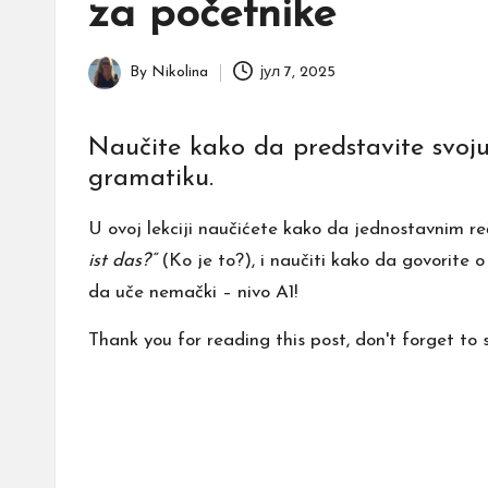
za početnike
e
By
Nikolina
јул 7, 2025
Posted
by
Naučite kako da predstavite svoj
gramatiku.
U ovoj lekciji naučićete kako da jednostavnim r
ist das?“
(Ko je to?), i naučiti kako da govorite 
da uče nemački – nivo A1!
Thank you for reading this post, don't forget to 