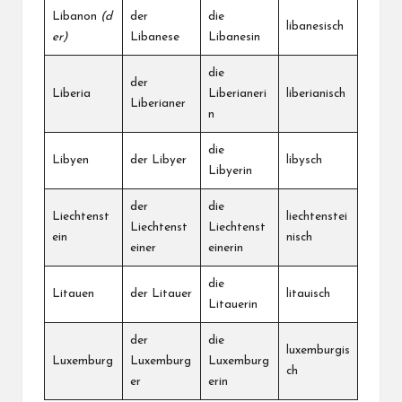
Libanon
(d
der
die
libanesisch
er)
Libanese
Libanesin
die
der
Liberia
Liberianeri
liberianisch
Liberianer
n
die
Libyen
der Libyer
libysch
Libyerin
der
die
Liechtenst
liechtenstei
Liechtenst
Liechtenst
ein
nisch
einer
einerin
die
Litauen
der Litauer
litauisch
Litauerin
der
die
luxemburgis
Luxemburg
Luxemburg
Luxemburg
ch
er
erin