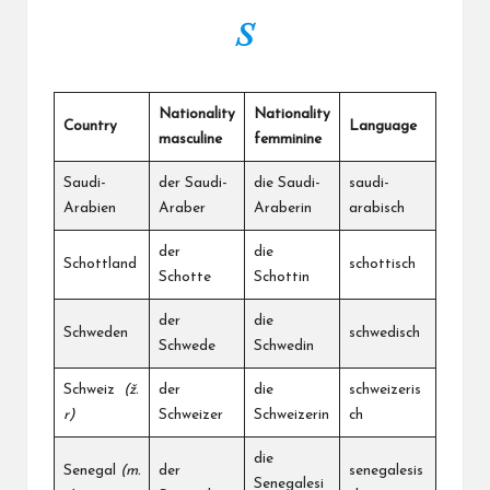
S
Nationality
Nationality
Country
Language
masculine
femminine
Saudi-
der Saudi-
die Saudi-
saudi-
Arabien
Araber
Araberin
arabisch
der
die
Schottland
schottisch
Schotte
Schottin
der
die
Schweden
schwedisch
Schwede
Schwedin
Schweiz
(ž.
der
die
schweizeris
r)
Schweizer
Schweizerin
ch
die
Senegal
(m.
der
senegalesis
Senegalesi