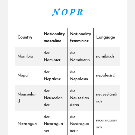
N O P R
Nationality
Nationality
Country
Language
masculine
femminine
der
die
Namibia
namibisch
Namibier
Namibierin
der
die
Nepal
nepalesisch
Nepalese
Nepalesin
der
die
Neuseelan
neuseeländi
Neuseelän
Neuseelän
d
sch
der
derin
der
die
nicaraguani
Nicaragua
Nicaragua
Nicaragua
sch
ner
nerin