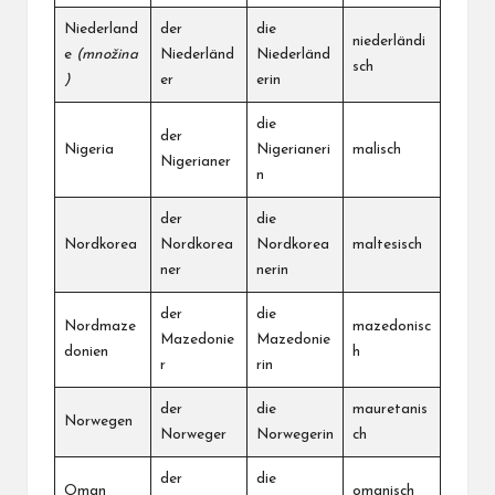
Niederland
der
die
niederländi
e
(množina
Niederländ
Niederländ
sch
)
er
erin
die
der
Nigeria
Nigerianeri
malisch
Nigerianer
n
der
die
Nordkorea
Nordkorea
Nordkorea
maltesisch
ner
nerin
der
die
Nordmaze
mazedonisc
Mazedonie
Mazedonie
donien
h
r
rin
der
die
mauretanis
Norwegen
Norweger
Norwegerin
ch
der
die
Oman
omanisch