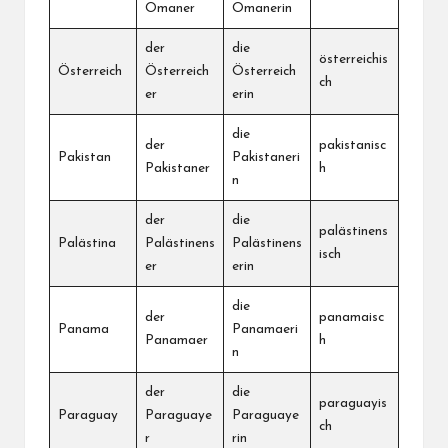
Omaner
Omanerin
der
die
österreichis
Österreich
Österreich
Österreich
ch
er
erin
die
der
pakistanisc
Pakistan
Pakistaneri
Pakistaner
h
n
der
die
palästinens
Palästina
Palästinens
Palästinens
isch
er
erin
die
der
panamaisc
Panama
Panamaeri
Panamaer
h
n
der
die
paraguayis
Paraguay
Paraguaye
Paraguaye
ch
r
rin