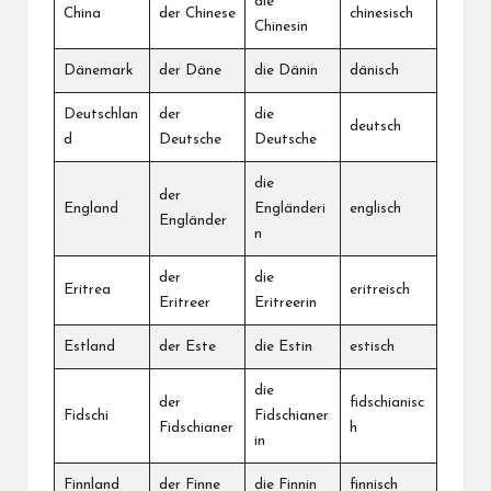
die
China
der Chinese
chinesisch
Chinesin
Dänemark
der Däne
die Dänin
dänisch
Deutschlan
der
die
deutsch
d
Deutsche
Deutsche
die
der
England
Engländeri
englisch
Engländer
n
der
die
Eritrea
eritreisch
Eritreer
Eritreerin
Estland
der Este
die Estin
estisch
die
der
fidschianisc
Fidschi
Fidschianer
Fidschianer
h
in
Finnland
der Finne
die Finnin
finnisch