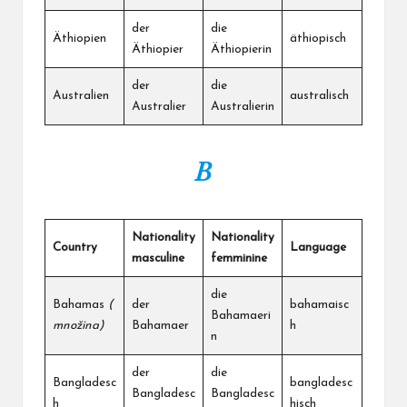
der
die
Äthiopien
äthiopisch
Äthiopier
Äthiopierin
der
die
Australien
australisch
Australier
Australierin
B
Nationality
Nationality
Country
Language
masculine
femminine
die
Bahamas
(
der
bahamaisc
Bahamaeri
množina)
Bahamaer
h
n
der
die
Bangladesc
bangladesc
Bangladesc
Bangladesc
h
hisch