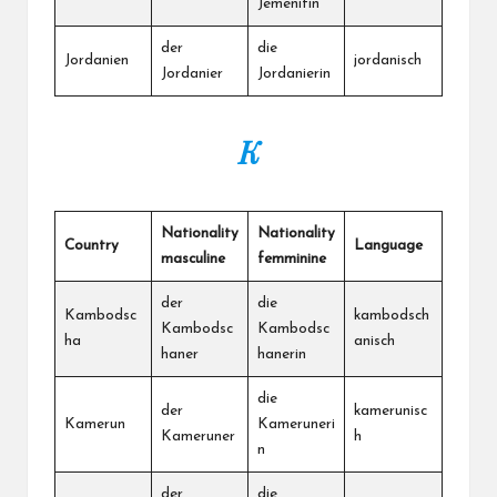
Jemenitin
der
die
Jordanien
jordanisch
Jordanier
Jordanierin
K
Nationality
Nationality
Country
Language
masculine
femminine
der
die
Kambodsc
kambodsch
Kambodsc
Kambodsc
ha
anisch
haner
hanerin
die
der
kamerunisc
Kamerun
Kameruneri
Kameruner
h
n
der
die