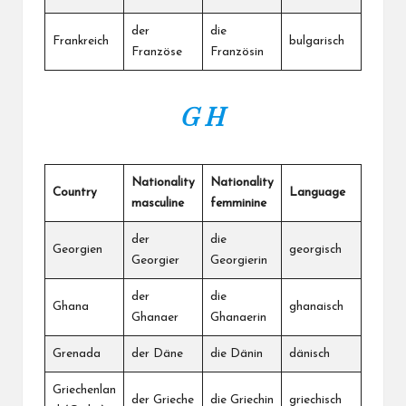
der
die
Frankreich
bulgarisch
Französe
Französin
G H
Nationality
Nationality
Country
Language
masculine
femminine
der
die
Georgien
georgisch
Georgier
Georgierin
der
die
Ghana
ghanaisch
Ghanaer
Ghanaerin
Grenada
der Däne
die Dänin
dänisch
Griechenlan
der Grieche
die Griechin
griechisch