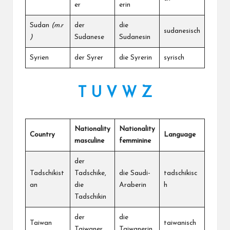
er
erin
Sudan
(m.r
der
die
sudanesisch
)
Sudanese
Sudanesin
Syrien
der Syrer
die Syrerin
syrisch
T U V W Z
Nationality
Nationality
Country
Language
masculine
femminine
der
Tadschikist
Tadschike,
die Saudi-
tadschikisc
an
die
Araberin
h
Tadschikin
der
die
Taiwan
taiwanisch
Taiwaner
Taiwanerin