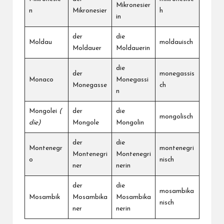
Mikronesier
n
Mikronesier
h
in
der
die
Moldau
moldauisch
Moldauer
Moldauerin
die
der
monegassis
Monaco
Monegassi
Monegasse
ch
n
Mongolei
(
der
die
mongolisch
die)
Mongole
Mongolin
der
die
Montenegr
montenegri
Montenegri
Montenegri
o
nisch
ner
nerin
der
die
mosambika
Mosambik
Mosambika
Mosambika
nisch
ner
nerin