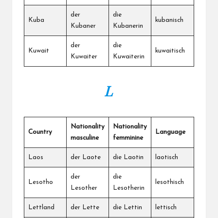
der
die
Kuba
kubanisch
Kubaner
Kubanerin
der
die
Kuwait
kuwaitisch
Kuwaiter
Kuwaiterin
L
Nationality
Nationality
Country
Language
masculine
femminine
Laos
der Laote
die Laotin
laotisch
der
die
Lesotho
lesothisch
Lesother
Lesotherin
Lettland
der Lette
die Lettin
lettisch