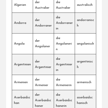
der
die
Algerien
australisch
Australier
Australier
die
der
andorranisc
Andorra
Andorraner
Andorraner
h
in
die
der
Angola
Angolaneri
angolanisch
Angolaner
n
die
der
argentinisc
Argentinien
Argentinier
Argentinier
h
in
der
die
Armenien
armenisch
Armenier
Armenierin
der
die
Aserbaidsc
aserbaidsc
Aserbaidsc
Aserbaidsc
han
hanisch
haner
hanerin