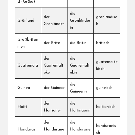
d (Grčka)
die
der
grönländisc
Grönland
Grönländer
Grönländer
h
in
Großbritan
der Brite
die Britin
britisch
nien
der
die
guatemalte
Guatemala
Guatemalt
Guatemalt
kisch
eke
ekin
die
Guinea
der Guineer
guineisch
Guineerin
der
die
Haiti
haitianisch
Haitianer
Haitinaerin
der
die
honduranis
Honduras
Hondurane
Hondurane
ch