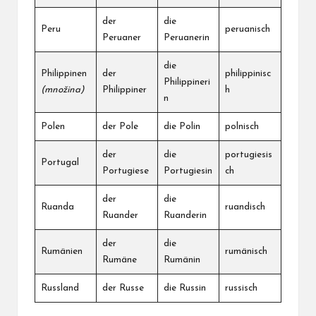
der
die
Peru
peruanisch
Peruaner
Peruanerin
die
Philippinen
der
philippinisc
Philippineri
(množina)
Philippiner
h
n
Polen
der Pole
die Polin
polnisch
der
die
portugiesis
Portugal
Portugiese
Portugiesin
ch
der
die
Ruanda
ruandisch
Ruander
Ruanderin
der
die
Rumänien
rumänisch
Rumäne
Rumänin
Russland
der Russe
die Russin
russisch