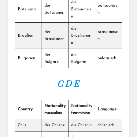
die
der
botsuanisc
Botsuana
Botsuaneri
Botsuaner
h
n
die
der
brasilianisc
Brasilien
Brasilianeri
Brasilianer
h
n
der
die
Bulgarien
bulgarisch
Bulgare
Bulgarin
C D E
Nationality
Nationality
Country
Language
masculine
femminine
Chile
der Chilene
die Chilenin
chilenisch