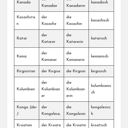
Kanada
kanadisch
Kanadier
Kanadierin
Kasachsta
der
die
kasachisch
n
Kasache
Kasachin
der
die
Katar
katarisch
Katarer
Katarerin
der
die
Kenia
kenianisch
Kenianer
Kenianerin
Kirgisistan
der Kirgise
die Kirgisin
kirgisisch
der
die
kolumbianis
Kolumbien
Kolumbian
Kolumbian
ch
er
erin
Kongo
(der
der
die
kongolesisc
)
Kongolese,
Kongolesin
h
Kroatien
der Kroate
die Kroatin
kroatisch