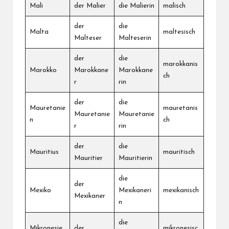
Mali
der Malier
die Malierin
malisch
der
die
Malta
maltesisch
Malteser
Malteserin
der
die
marokkanis
Marokko
Marokkane
Marokkane
ch
r
rin
der
die
Mauretanie
mauretanis
Mauretanie
Mauretanie
n
ch
r
rin
der
die
Mauritius
mauritisch
Mauritier
Mauritierin
die
der
Mexiko
Mexikaneri
mexikanisch
Mexikaner
n
die
Mikronesie
der
mikronesisc