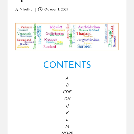
By
Nikolina
October 1, 2024
Posted
by
CONTENTS
A
B
CDE
GH
IJ
K
L
M
NOPR