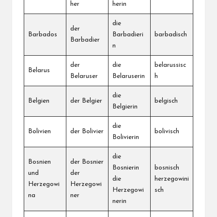
her
herin
die
der
Barbados
Barbadieri
barbadisch
Barbadier
n
der
die
belarussisc
Belarus
Belaruser
Belaruserin
h
die
Belgien
der Belgier
belgisch
Belgierin
die
Bolivien
der Bolivier
bolivisch
Bolivierin
die
Bosnien
der Bosnier
Bosnierin
bosnisch
und
der
die
herzegowini
Herzegowi
Herzegowi
Herzegowi
sch
na
ner
nerin