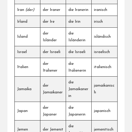
Iran
(der)
der Iraner
die Iranerin
iranisch
Irland
der Ire
die Irin
irisch
der
die
Island
isländisch
Isländer
Isländerin
Israel
der Israeli
die Israeli
israelisch
der
die
Italien
italienisch
Italiener
Italienerin
die
der
jamaikanisc
Jamaika
Jamaikaner
Jamaikaner
h
in
der
die
Japan
japanisch
Japaner
Japanerin
die
Jemen
der Jemenit
jemenitisch