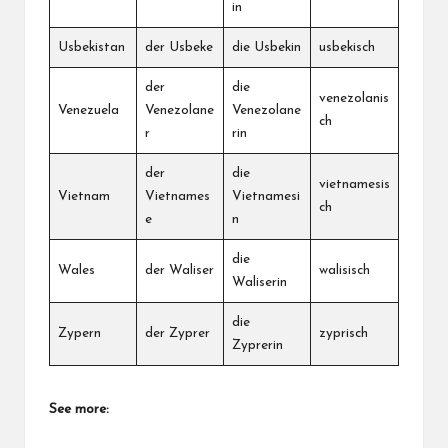
in
Usbekistan
der Usbeke
die Usbekin
usbekisch
der
die
venezolanis
Venezuela
Venezolane
Venezolane
ch
r
rin
der
die
vietnamesis
Vietnam
Vietnames
Vietnamesi
ch
e
n
die
Wales
der Waliser
walisisch
Waliserin
die
Zypern
der Zyprer
zyprisch
Zyprerin
See more: