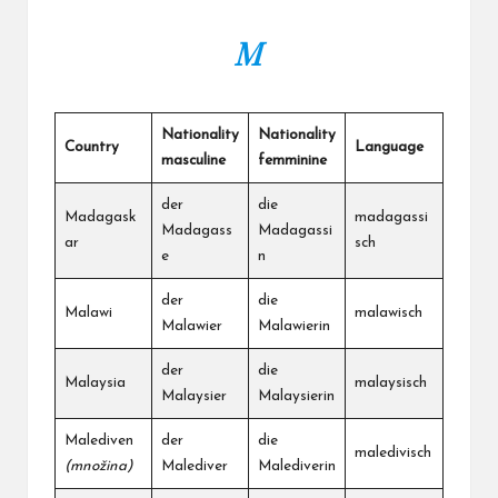
M
Nationality
Nationality
Country
Language
masculine
femminine
der
die
Madagask
madagassi
Madagass
Madagassi
ar
sch
e
n
der
die
Malawi
malawisch
Malawier
Malawierin
der
die
Malaysia
malaysisch
Malaysier
Malaysierin
Malediven
der
die
maledivisch
(množina)
Malediver
Malediverin