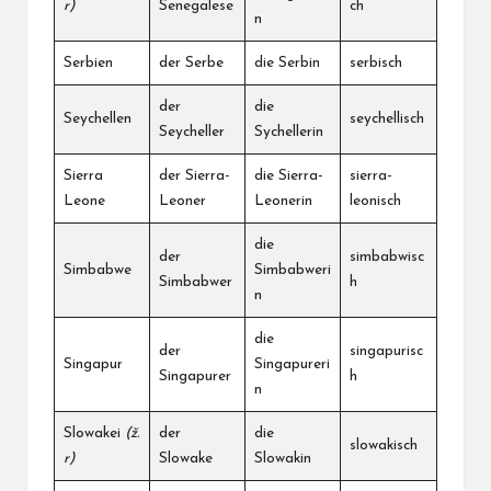
r)
Senegalese
ch
n
Serbien
der Serbe
die Serbin
serbisch
der
die
Seychellen
seychellisch
Seycheller
Sychellerin
Sierra
der Sierra-
die Sierra-
sierra-
Leone
Leoner
Leonerin
leonisch
die
der
simbabwisc
Simbabwe
Simbabweri
Simbabwer
h
n
die
der
singapurisc
Singapur
Singapureri
Singapurer
h
n
Slowakei
(ž.
der
die
slowakisch
r)
Slowake
Slowakin