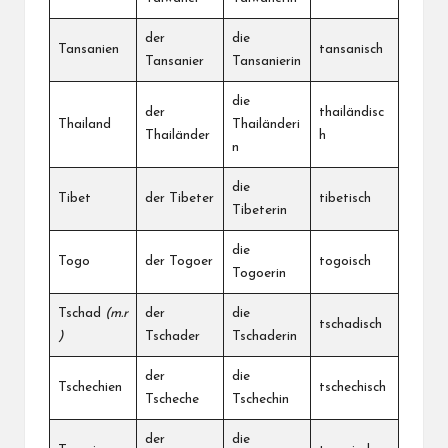
der
die
Tansanien
tansanisch
Tansanier
Tansanierin
die
der
thailändisc
Thailand
Thailänderi
Thailänder
h
n
die
Tibet
der Tibeter
tibetisch
Tibeterin
die
Togo
der Togoer
togoisch
Togoerin
Tschad
(m.r
der
die
tschadisch
)
Tschader
Tschaderin
der
die
Tschechien
tschechisch
Tscheche
Tschechin
der
die