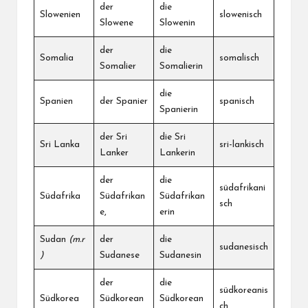
der
die
Slowenien
slowenisch
Slowene
Slowenin
der
die
Somalia
somalisch
Somalier
Somalierin
die
Spanien
der Spanier
spanisch
Spanierin
der Sri
die Sri
Sri Lanka
sri-lankisch
Lanker
Lankerin
der
die
südafrikani
Südafrika
Südafrikan
Südafrikan
sch
e,
erin
Sudan
(m.r
der
die
sudanesisch
)
Sudanese
Sudanesin
der
die
südkoreanis
Südkorea
Südkorean
Südkorean
ch