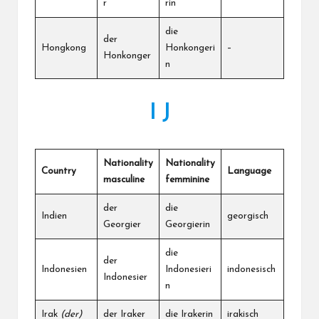
r
rin
die
der
Hongkong
Honkongeri
–
Honkonger
n
I J
Nationality
Nationality
Country
Language
masculine
femminine
der
die
Indien
georgisch
Georgier
Georgierin
die
der
Indonesien
Indonesieri
indonesisch
Indonesier
n
Irak
(der)
der Iraker
die Irakerin
irakisch