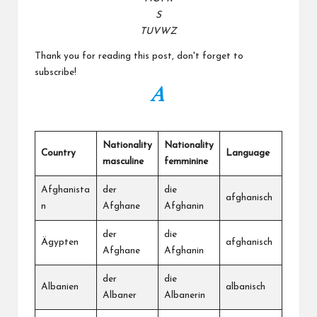
S
TUVWZ
Thank you for reading this post, don't forget to
subscribe!
A
Nationality
Nationality
Country
Language
masculine
femminine
Afghanista
der
die
afghanisch
n
Afghane
Afghanin
der
die
Ägypten
afghanisch
Afghane
Afghanin
der
die
Albanien
albanisch
Albaner
Albanerin