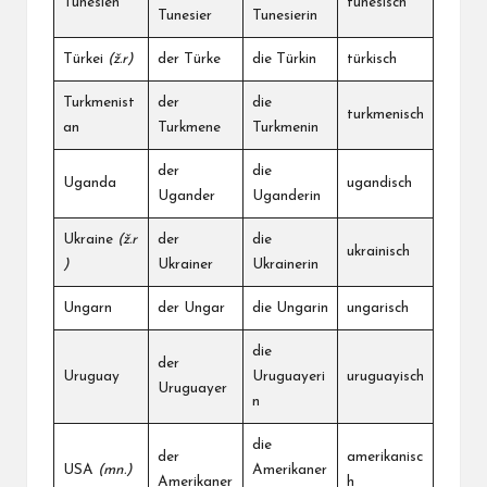
Tunesien
tunesisch
Tunesier
Tunesierin
Türkei
(ž.r)
der Türke
die Türkin
türkisch
Turkmenist
der
die
turkmenisch
an
Turkmene
Turkmenin
der
die
Uganda
ugandisch
Ugander
Uganderin
Ukraine
(ž.r
der
die
ukrainisch
)
Ukrainer
Ukrainerin
Ungarn
der Ungar
die Ungarin
ungarisch
die
der
Uruguay
Uruguayeri
uruguayisch
Uruguayer
n
die
der
amerikanisc
USA
(mn.)
Amerikaner
Amerikaner
h