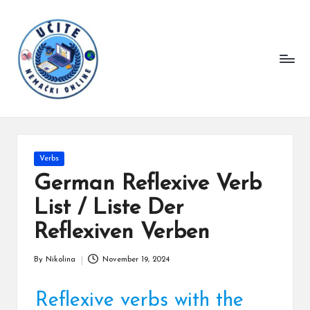
L
Master
Skip
German
e
to
effortlessly
content
a
with
r
our
language
n
lessons.
G
e
Posted
Verbs
r
in
German Reflexive Verb
m
List / Liste Der
a
n
Reflexiven Verben
O
By
Nikolina
November 19, 2024
nl
Posted
by
in
Reflexive verbs with the
e