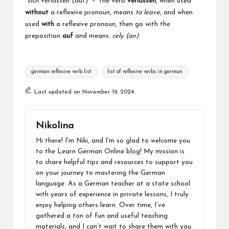
*sich verlassen (auf) – the verb
verlassen
, when used
without
a reflexive pronoun, means
to leave
, and when
used
with
a reflexive pronoun, then go with the
preposition
auf
and means:
rely (on)
Tags:
german reflexive verb list
list of reflexive verbs in german
Last updated on November 19, 2024
Nikolina
Hi there! I'm Niki, and I'm so glad to welcome you
to the Learn German Online blog! My mission is
to share helpful tips and resources to support you
on your journey to mastering the German
language. As a German teacher at a state school
with years of experience in private lessons, I truly
enjoy helping others learn. Over time, I’ve
gathered a ton of fun and useful teaching
materials, and I can’t wait to share them with you